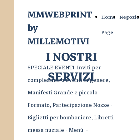
MMWEBPRINT
Home
Negozio
by
Page
MILLEMOTIVI
I NOSTRI
SPECIALE EVENTI: Inviti per
SERVIZI
compleanno o eventi in genere,
Manifesti Grande e piccolo
Formato, Partecipazione Nozze -
Biglietti per bomboniere, Libretti
messa nuziale - Menù -